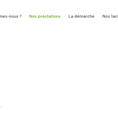
mes-nous ?
Nos prestations
La démarche
Nos tari
ur